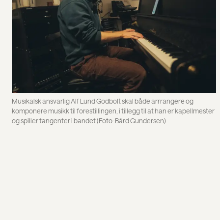
Musikalsk ansvarlig Alf Lund Godbolt skal både arrrangere og
komponere musikk til forestillingen, i tillegg til at han er kapellmester
og spiller tangenter i bandet (Foto: Bård Gundersen)