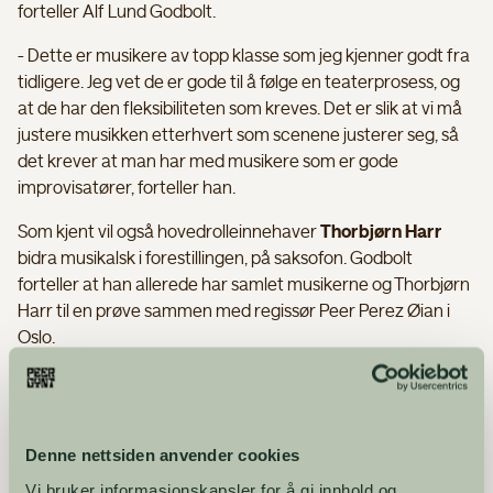
forteller Alf Lund Godbolt.
- Dette er musikere av topp klasse som jeg kjenner godt fra
tidligere. Jeg vet de er gode til å følge en teaterprosess, og
at de har den fleksibiliteten som kreves. Det er slik at vi må
justere musikken etterhvert som scenene justerer seg, så
det krever at man har med musikere som er gode
improvisatører, forteller han.
Som kjent vil også hovedrolleinnehaver
Thorbjørn Harr
bidra musikalsk i forestillingen, på saksofon. Godbolt
forteller at han allerede har samlet musikerne og Thorbjørn
Harr til en prøve sammen med regissør Peer Perez Øian i
Oslo.
- Det var veldig fint, og vi har allerede laget noen skisser
som er tatt opp i studio. Resten skapes når vi møtes på Gålå
i juli, sier Alf.
Denne nettsiden anvender cookies
Regissør Peer Perez Øian er glad han har fått med seg Alf
Vi bruker informasjonskapsler for å gi innhold og