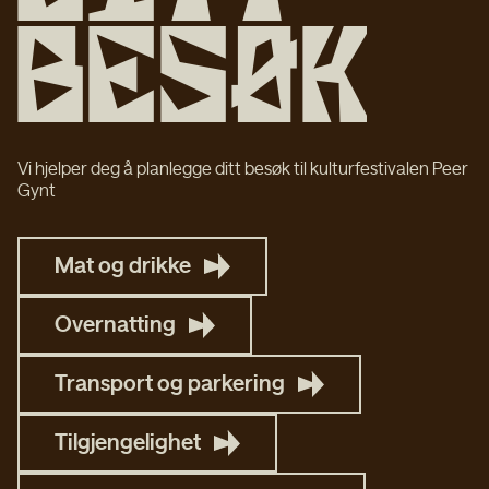
B
e
s
ø
k
Vi hjelper deg å planlegge ditt besøk til kulturfestivalen Peer
Gynt
Mat og drikke
Overnatting
Transport og parkering
Tilgjenge­lighet