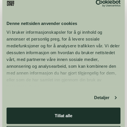
utforske alt som skjer før forestillingen. Hjertelig velkommen!
Denne nettsiden anvender cookies
Vi bruker informasjonskapsler for å gi innhold og
annonser et personlig preg, for å levere sosiale
mediefunksjoner og for å analysere trafikken vår. Vi deler
dessuten informasjon om hvordan du bruker nettstedet
vårt, med partnerne våre innen sosiale medier,
annonsering og analysearbeid, som kan kombinere den
med annen informasjon du har gjort tilgjengelig for dem,
eller som de har samlet inn gjennom din bruk av
tjenestene deres.
Detaljer
Tillat alle
29. JULI 2026