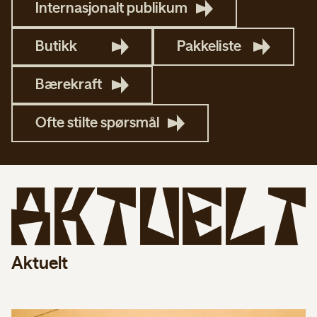
Internasjonalt publikum
Butikk
Pakkeliste
Bærekraft
Ofte stilte spørsmål
A
k
t
u
e
l
t
Aktuelt