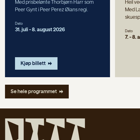
Med prisbelønte Thorbjørn Harr som
Heil v
Peer Gynt i Peer Perez Øians regi.
Med Lar
skuespi
Dato
31. juli - 8. august 2026
Dato
7. - 8.
Kjøp billett
Se hele programmet
D
i
t
t