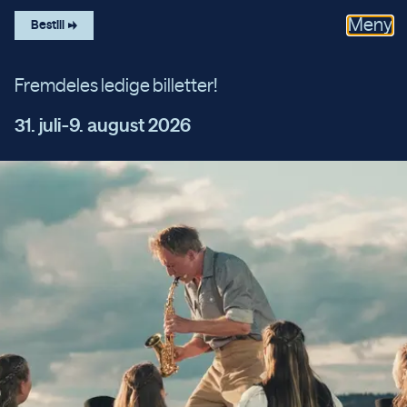
Meny
Bestill
P
e
é
r
Fremdeles ledige billetter!
31. juli-9. august 2026
G
y
n
t