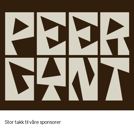
P
e
e
r
G
y
n
t
Stor takk til våre sponsorer