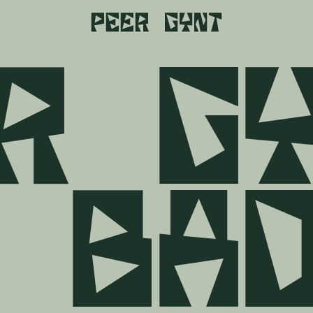
r
g
b
a