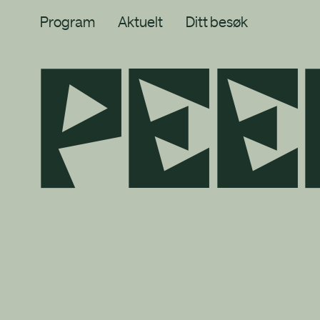
Program
Aktuelt
Ditt besøk
p
e
e