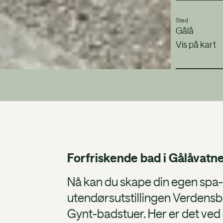
Sted
Gålå
Vis på kart
Forfriskende bad i Gålåvatne
Nå kan du skape din egen spa-
utendørsutstillingen Verdensbo
Gynt-badstuer. Her er det ved 