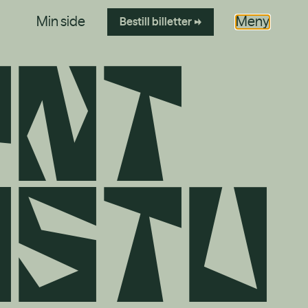
Min side
Meny
Bestill
billetter
y
n
t
d
s
t
u