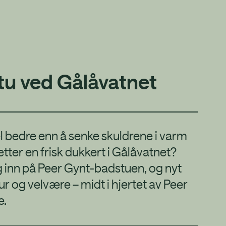
tu ved Gålåvatnet
l bedre enn å senke skuldrene i varm
tter en frisk dukkert i Gålåvatnet?
 inn på Peer Gynt-badstuen, og nyt
r og velvære – midt i hjertet av Peer
e.