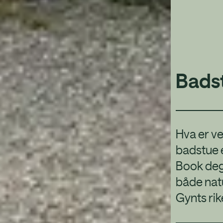
Bads
Hva er ve
badstue e
Book deg
både natu
Gynts rik