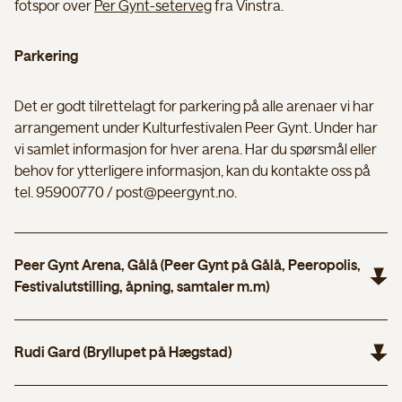
fotspor over
Per Gynt-seterveg
fra Vinstra.
Parkering
Det er godt tilrettelagt for parkering på alle arenaer vi har
arrangement under Kulturfestivalen Peer Gynt. Under har
vi samlet informasjon for hver arena. Har du spørsmål eller
behov for ytterligere informasjon, kan du kontakte oss på
tel. 95900770 / post@peergynt.no.
Peer Gynt Arena, Gålå (Peer Gynt på Gålå, Peeropolis,
Festivalutstilling, åpning, samtaler m.m)
Link til parkeringsplass på Peer Gynt Arena på Google Maps
Rudi Gard (Bryllupet på Hægstad)
Våre parkeringsvakter tar deg godt i mot og anviser plass.
Det er kort vei fra parkeringen til Peer Gynt Arena.
Link til Rudi Gard på Google Maps