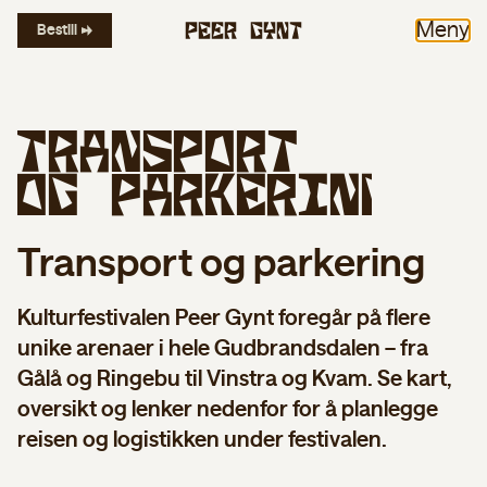
Meny
Bestill
T
r
a
n
s
p
o
r
t
o
g
p
a
r
k
e
r
i
n
g
Transport og parkering
Kulturfestivalen Peer Gynt foregår på flere
unike arenaer i hele Gudbrandsdalen – fra
Gålå og Ringebu til Vinstra og Kvam. Se kart,
oversikt og lenker nedenfor for å planlegge
reisen og logistikken under festivalen.