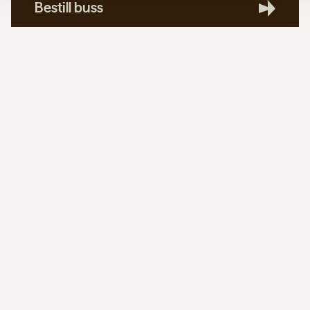
Bestill buss
Kvam Skolemusikk og Musikklag selger
kaffe, brus,
pølser og hjemmebakte kaker
ved inngangen til
konserten.
Vi har laget en
oversikt over hva du kan oppleve på
Kvamsfjellet her.
Et besøk på Ruststugusetra anbefales!