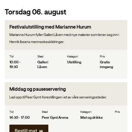
20
21
22
23
24
25
26
Torsdag 06. august
27
28
29
30
31
Festivalutstilling med Marianne Hurum
Marianne Hurum fyller Galleri Låven med nye malerier som lener seg inn i
Henrik Ibsens menneskeskildringer.
Tid
Sted
Kategori
Pris
10:00 -
Galleri
Utstilling
Gratis
19:30
Låven
inngang
Middag og pauseservering
Lad opp til Peer Gynt-forestillingen i et av våre serveringssteder.
Tid
Sted
Kategori
Pris
14:30 - 17:00
Peer Gynt Arena
Mat og drikke
Bestill mat