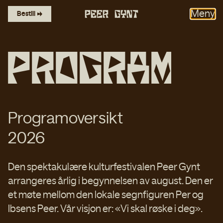
MANDAG
TIRSDAG
ONSDAG
TORSDAG
FREDAG
LØRDAG
SØNDAG
Meny
Bestill
P
r
o
g
r
a
m
Programoversikt
2026
Den spektakulære kulturfestivalen Peer Gynt
arrangeres årlig i begynnelsen av august. Den er
et møte mellom den lokale segnfiguren Per og
Ibsens Peer. Vår visjon er: «Vi skal røske i deg».