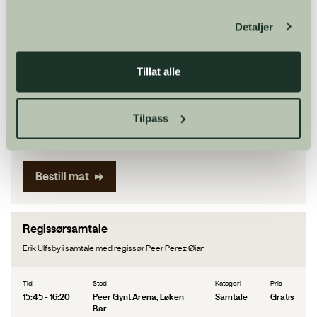
Bestill billetter
Detaljer
Tillat alle
Middag og pauseservering
Lad opp til Peer Gynt-forestillingen i et av våre serveringssteder.
Tilpass
Tid
Sted
Kategori
Pris
14:30 - 17:00
Peer Gynt Arena
Mat og drikke
Bestill mat
Regissørsamtale
Erik Ulfsby i samtale med regissør Peer Perez Øian
Tid
Sted
Kategori
Pris
15:45 - 16:20
Peer Gynt Arena, Løken
Samtale
Gratis
Bar