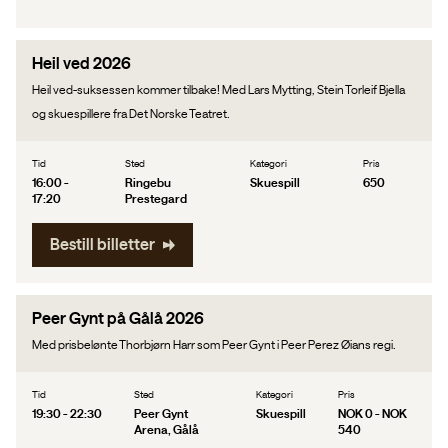
Heil ved 2026
Heil ved-suksessen kommer tilbake! Med Lars Mytting, Stein Torleif Bjella
og skuespillere fra Det Norske Teatret.
Tid
Sted
Kategori
Pris
16:00 -
Ringebu
Skuespill
650
17:20
Prestegard
Bestill billetter
Peer Gynt på Gålå 2026
Med prisbelønte Thorbjørn Harr som Peer Gynt i Peer Perez Øians regi.
Tid
Sted
Kategori
Pris
19:30 - 22:30
Peer Gynt
Skuespill
NOK 0 - NOK
Arena, Gålå
540