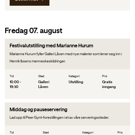
Fredag 07. august
Festivalutstilling med Marianne Hurum
Marianne Hurum fyller Galleri Låven med nye malerier som lener seg inn i
Henrik Ibsens menneskeskildringer.
Tid
Sted
Kategori
Pris
10:00 -
Galleri
Utstilling
Gratis
19:30
Låven
inngang
Middag og pauseservering
Lad opp til Peer Gynt-forestillingen i et av våre serveringssteder.
Tid
Sted
Kategori
Pris