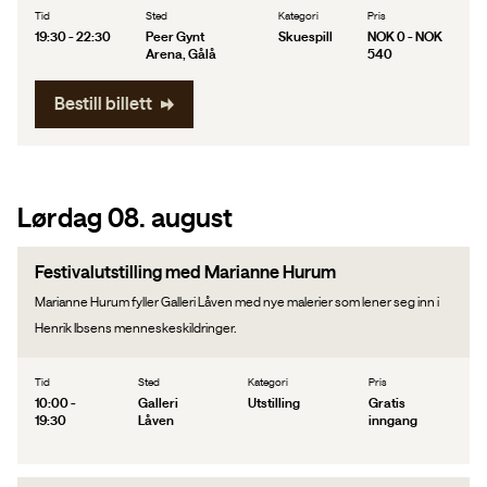
Tid
Sted
Kategori
Pris
19:30 - 22:30
Peer Gynt
Skuespill
NOK 0 - NOK
Arena, Gålå
540
Bestill billett
Lørdag 08. august
Festivalutstilling med Marianne Hurum
Marianne Hurum fyller Galleri Låven med nye malerier som lener seg inn i
Henrik Ibsens menneskeskildringer.
Tid
Sted
Kategori
Pris
10:00 -
Galleri
Utstilling
Gratis
19:30
Låven
inngang