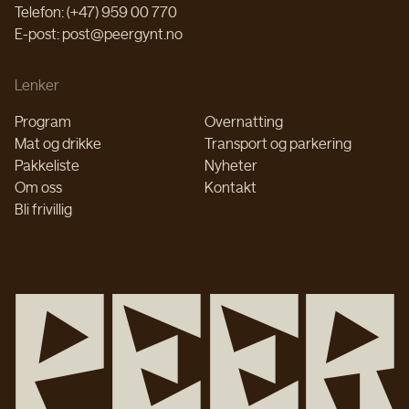
Telefon: (+47) 959 00 770
E-post: post@peergynt.no
Lenker
Program
Overnatting
Mat og drikke
Transport og parkering
Pakkeliste
Nyheter
Om oss
Kontakt
Bli frivillig
P
e
e
r