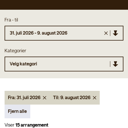
Fra - til
31. juli 2026 - 9. august 2026
Kategorier
juli 2026
Velg kategori
MA
TI
ON
TO
FR
LØ
SØ
1
2
3
4
5
Fra:
31. juli 2026
Til:
9. august 2026
6
7
8
9
10
11
12
Fjern alle
13
14
15
16
17
18
19
Viser
15
arrangement