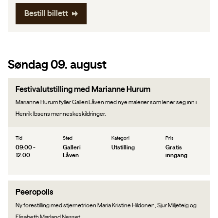
Bestill billett
Søndag 09. august
Festivalutstilling med Marianne Hurum
Marianne Hurum fyller Galleri Låven med nye malerier som lener seg inn i
Henrik Ibsens menneskeskildringer.
Tid
Sted
Kategori
Pris
09:00 -
Galleri
Utstilling
Gratis
12:00
Låven
inngang
Peeropolis
Ny forestilling med stjernetrioen Maria Kristine Hildonen, Sjur Miljeteig og
Elisabeth Mørland Nesset.