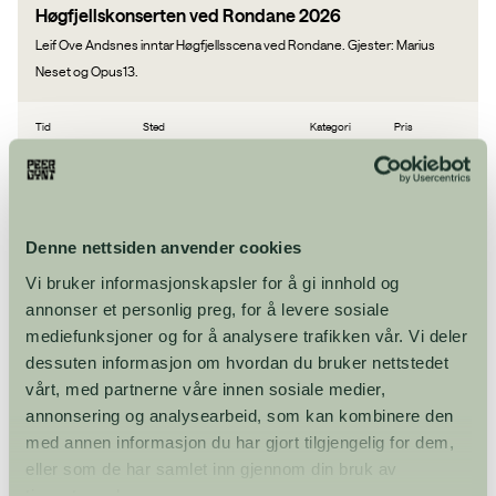
Høgfjellskonserten ved Rondane 2026
Leif Ove Andsnes inntar Høgfjellsscena ved Rondane. Gjester: Marius
Neset og Opus13.
Tid
Sted
Kategori
Pris
13:00 -
Rondane
Konsert
NOK 0 -
14:30
Høgfjellsscene,
NOK 650
Kvamsfjellet
Bestill billett
Denne nettsiden anvender cookies
Vi bruker informasjonskapsler for å gi innhold og
annonser et personlig preg, for å levere sosiale
Peeropolis
mediefunksjoner og for å analysere trafikken vår. Vi deler
Ny forestilling med stjernetrioen Maria Kristine Hildonen, Sjur Miljeteig og
dessuten informasjon om hvordan du bruker nettstedet
Elisabeth Mørland Nesset.
vårt, med partnerne våre innen sosiale medier,
annonsering og analysearbeid, som kan kombinere den
Tid
Sted
Kategori
Pris
med annen informasjon du har gjort tilgjengelig for dem,
14:00 - 15:10
Peeropolis Scene,
Skuespill
650
eller som de har samlet inn gjennom din bruk av
Peer Gynt Arena,
Gålå
tjenestene deres.