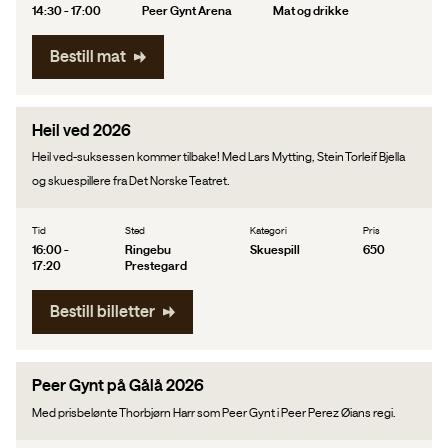
14:30 - 17:00
Peer Gynt Arena
Mat og drikke
Bestill mat
Heil ved 2026
Heil ved-suksessen kommer tilbake! Med Lars Mytting, Stein Torleif Bjella
og skuespillere fra Det Norske Teatret.
Tid
Sted
Kategori
Pris
16:00 -
Ringebu
Skuespill
650
17:20
Prestegard
Bestill billetter
Peer Gynt på Gålå 2026
Med prisbelønte Thorbjørn Harr som Peer Gynt i Peer Perez Øians regi.