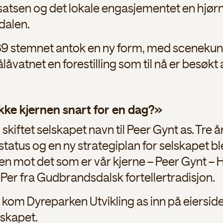
nnsatsen og det lokale engasjementet en hjør
alen.
989 stemnet antok en ny form, med scenekuns
åvatnet en forestilling som til nå er besøkt
ke kjernen snart for en dag?»
kiftet selskapet navn til Peer Gynt as. Tre 
tatus og en ny strategiplan for selskapet bl
n mot det som er vår kjerne – Peer Gynt – He
 Per fra Gudbrandsdalsk fortellertradisjon.
kom Dyreparken Utvikling as inn på eierside
lskapet.