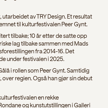
t, utarbeidet av TRY Design. Et resultat
mnet til kulturfestivalen Peer Gynt.
tert tilbake; 10 år etter de satte opp
neriske lag tilbake sammen med Mads
ssforestillingen fra 2014-16. Det
e under festivalen i 2025.
Gålå i rollen som Peer Gynt. Samtidig
, over regien. Også han gjør sin debut
kulturfestivalen en rekke
ondane og kunstutstillingen i Galleri