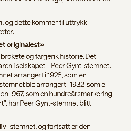
n, og dette kommer til uttrykk
eter.
et originalest»
rokete og fargerik historie. Det
aren i selskapet – Peer Gynt-stemnet.
temnet arrangert i 1928, som en
stemnet ble arrangert i 1932, som ei
iden 1967, som en hundreårsmarkering
t", har Peer Gynt-stemnet blitt
liv i stemnet, og fortsatt er den