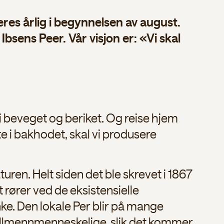
es årlig i begynnelsen av august.
bsens Peer. Vår visjon er: «Vi skal
li beveget og beriket. Og reise hjem
e i bakhodet, skal vi produsere
uren. Helt siden det ble skrevet i 1867
 rører ved de eksistensielle
anke. Den lokale Per blir på mange
 allmennmenneskelige, slik det kommer