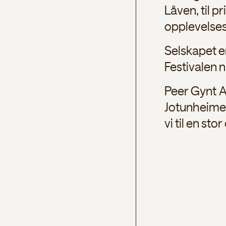
Låven, til p
opplevelse
Selskapet e
Festivalen n
Peer Gynt 
Jotunheimen
vi til en st