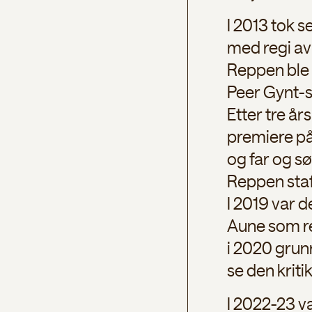
I 2013 tok s
med regi av 
Reppen ble 
Peer Gynt-st
Etter tre å
premiere på
og far og sø
Reppen staf
I 2019 var 
Aune som re
i 2020 grun
se den kriti
I 2022-23 v