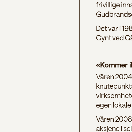
frivillige i
Gudbrandsd
Det var i 1
Gynt ved Gål
«Kommer ik
Våren 2004 s
knutepunkts
virksomhete
egen lokale
Våren 2008 
aksjene i se