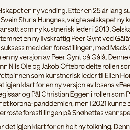
elskapet en ny vending. Etter en 25 år lang 
Svein Sturla Hungnes, valgte selskapet ny ku
ansatt som ny kustnerisk leder i 2013. Selsk
emnet en ny livskraftig Peer Gynt ved Gålåva
rs suksess med den forestillingen, med Mads 
 en ny versjon av Peer Gynt på Gålå. Denne 
nn Nils Ole og Jakob Oftebro delte rollen som
ettpinnen som kunstnerisk leder til Ellen Ho
det igjen klart for en ny versjon av Ibsens 
gissør og Pål Christian Eggen i rollen som P
net korona-panddemien, men i 2021 kunne en
kerroste forestillingen på Snøhettas vannspei
ar det igjen klart for en helt ny tolkning. 