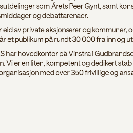
risutdelinger som Årets Peer Gynt, samt konse
smiddager og debattarenaer.
r eid av private aksjonærer og kommuner, o
år et publikum på rundt 30 000 fra inn og ut
AS har hovedkontor på Vinstra i Gudbrands
. Vi er en liten, kompetent og dedikert st
or organisasjon med over 350 frivillige og ansa