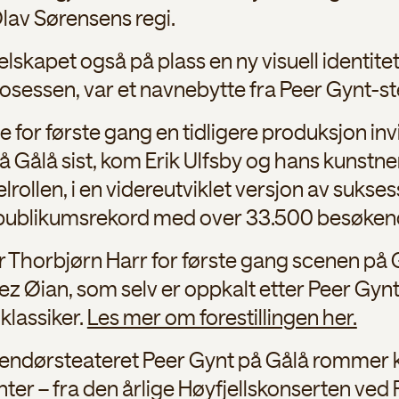
Olav Sørensens regi.
selskapet også på plass en ny visuell identite
osessen, var et navnebytte fra Peer Gynt-ste
e for første gang en tidligere produksjon invi
å Gålå sist, kom Erik Ulfsby og hans kunst
telrollen, i en videreutviklet versjon av sukse
i publikumsrekord med over 33.500 besøkend
ar Thorbjørn Harr for første gang scenen på 
ez Øian, som selv er oppkalt etter Peer Gynt
klassiker.
Les mer om forestillingen her.
l utendørsteateret Peer Gynt på Gålå rommer 
er – fra den årlige Høyfjellskonserten ved R