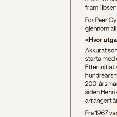
fram i Ibsen
For Peer Gyn
gjennom all
«Hvor utgan
Akkurat som
starta med 
Etter initia
hundreårsma
200-årsmark
siden Henrik
arrangert år
Fra 1967 var