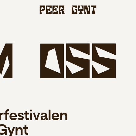
m
o
s
s
rfestivalen
Gynt