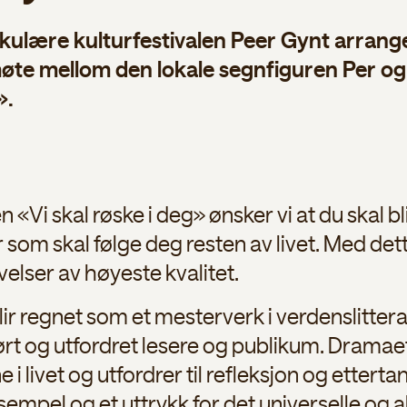
ulære kulturfestivalen Peer Gynt arranger
øte mellom den lokale segnfiguren Per og I
».
 «Vi skal røske i deg» ønsker vi at du skal b
som skal følge deg resten av livet. Med dett
elser av høyeste kvalitet.
ir regnet som et mesterverk i verdenslitterat
ørt og utfordret lesere og publikum. Dramaet
i livet og utfordrer til refleksjon og ettert
sempel og et uttrykk for det universelle og