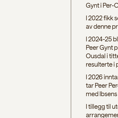
Gynt i Per-
I 2022 fikk 
av denne pr
I 2024-25 bl
Peer Gynt p
Ousdal i tit
resulterte 
I 2026 innt
tar Peer Per
med Ibsens 
I tillegg ti
arrangement