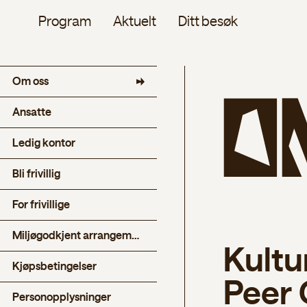
Program
Aktuelt
Ditt besøk
Om oss
O
Ansatte
Ledig kontor
Bli frivillig
For frivillige
Miljøgodkjent arrangement
Kultu
Kjøpsbetingelser
Peer 
Person­opplysninger