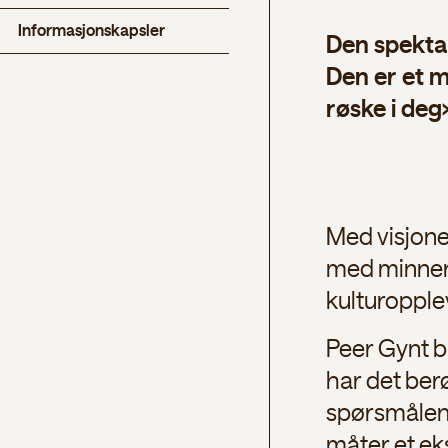
Informasjonskapsler
Den spektak
Den er et m
røske i deg
Med visjonen
med minner 
kulturopplev
Peer Gynt bl
har det ber
spørsmålene 
måter et ek