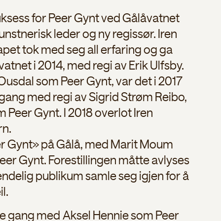
suksess for Peer Gynt ved Gålåvatnet
nstnerisk leder og ny regissør. Iren
apet tok med seg all erfaring og ga
tnet i 2014, med regi av Erik Ulfsby.
Ousdal som Peer Gynt, var det i 2017
gang med regi av Sigrid Strøm Reibo,
 Peer Gynt. I 2018 overlot Iren
rn.
«Peer Gynt» på Gålå, med Marit Moum
eer Gynt. Forestillingen måtte avlyses
delig publikum samle seg igjen for å
l.
Denne gang med Aksel Hennie som Peer