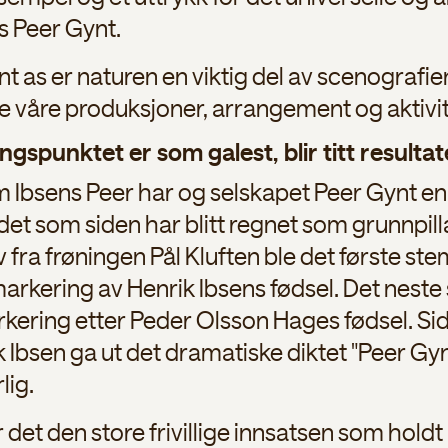
s Peer Gynt.
t as er naturen en viktig del av scenografie
e våre produksjoner, arrangement og aktivit
gspunktet er som galest, blir titt resultat
 Ibsens Peer har og selskapet Peer Gynt en b
det som siden har blitt regnet som grunnpill
tiv fra frøningen Pål Kluften ble det første s
rkering av Henrik Ibsens fødsel. Det neste 
ering etter Peder Olsson Hages fødsel. S
 Ibsen ga ut det dramatiske diktet "Peer Gyn
lig.
 det den store frivillige innsatsen som holdt 