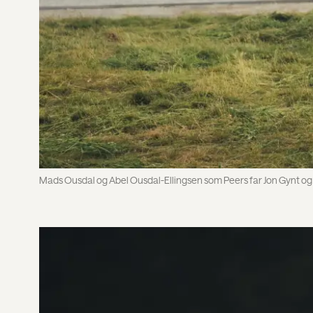
Mads Ousdal og Abel Ousdal-Ellingsen som Peers far Jon Gynt og