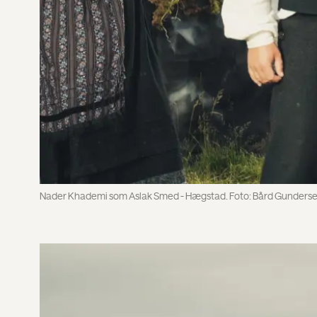
Nader Khademi som Aslak Smed - Hægstad. Foto: Bård Gunders