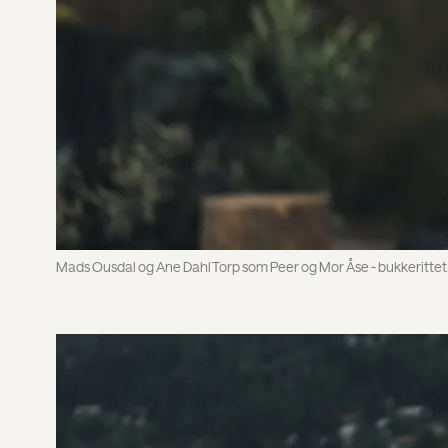
Mads Ousdal og Ane Dahl Torp som Peer og Mor Åse - bukkerittet