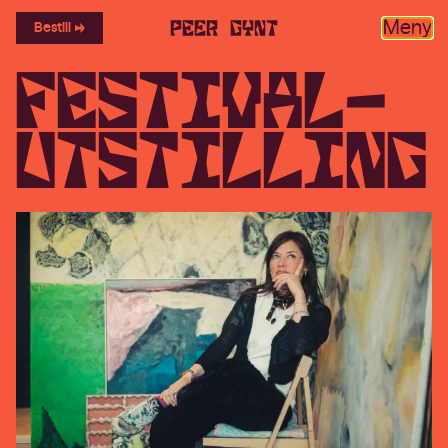
Meny
Bestill
F
e
s
t
i
v
a
l
-
u
t
s
t
i
l
l
i
n
g