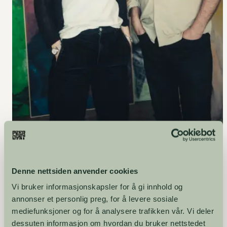
Marianne Hurum og kunstnerisk leder Erik Ulfsby. (Foto: Bård
Gundersen)
Denne nettsiden anvender cookies
Vi bruker informasjonskapsler for å gi innhold og
Om Marianne Hurum
annonser et personlig preg, for å levere sosiale
mediefunksjoner og for å analysere trafikken vår. Vi deler
Marianne Hurum (f. 1978) bor og arbeider i Oslo og
dessuten informasjon om hvordan du bruker nettstedet