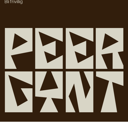
Bli frivillig
P
e
e
r
G
y
n
t