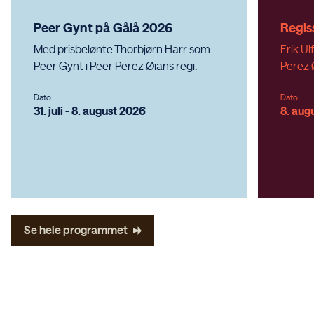
Peer Gynt på Gålå 2026
Regis
Med prisbelønte Thorbjørn Harr som
Erik U
Peer Gynt i Peer Perez Øians regi.
Perez 
Dato
Dato
31. juli - 8. august 2026
8. aug
Se hele programmet