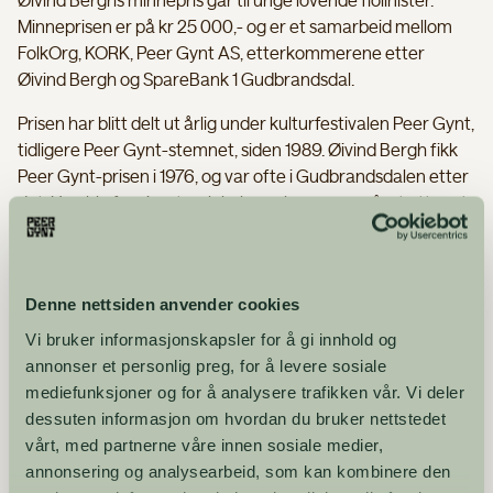
Øivind Berghs minnepris går til unge lovende fiolinister.
Minneprisen er på kr 25 000,- og er et samarbeid mellom
FolkOrg, KORK, Peer Gynt AS, etterkommerene etter
Øivind Bergh og SpareBank 1 Gudbrandsdal.
Prisen har blitt delt ut årlig under kulturfestivalen Peer Gynt,
tidligere Peer Gynt-stemnet, siden 1989. Øivind Bergh fikk
Peer Gynt-prisen i 1976, og var ofte i Gudbrandsdalen etter
det. Han ble fascinert av lokale spelemenn, og året etter at
han gikk bort, ble minneprisen opprettet.
Årets jury er sammensatt av Trude Bergh (fra familien
Bergh), Rolf Lennart Stensø (KORK), Gjermund Larsen
Denne nettsiden anvender cookies
(FolkOrg) og May Brit Støve (Peer Gynt AS).
Vi bruker informasjonskapsler for å gi innhold og
annonser et personlig preg, for å levere sosiale
Vinnere av Øivind Berghs minnepris:
mediefunksjoner og for å analysere trafikken vår. Vi deler
1989: Annbjørg Lien
dessuten informasjon om hvordan du bruker nettstedet
vårt, med partnerne våre innen sosiale medier,
1990: Elise Båtnes
annonsering og analysearbeid, som kan kombinere den
1991: Arve Moen Bergset