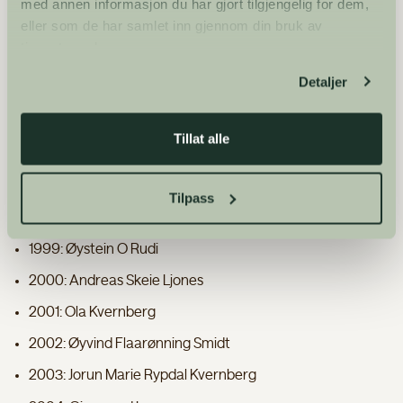
med annen informasjon du har gjort tilgjengelig for dem,
eller som de har samlet inn gjennom din bruk av
1992: Mari Eggen
tjenestene deres.
1993: Egil Syversbråten
Detaljer
1994: Per Sæmund Bjørkum
1995: Åshild Breie Nyhus
Tillat alle
1996: Christian Borlaug
1997: Åse Teigland
Tilpass
1998: Per Anders Buen Garnås
1999: Øystein O Rudi
2000: Andreas Skeie Ljones
2001: Ola Kvernberg
2002: Øyvind Flaarønning Smidt
2003: Jorun Marie Rypdal Kvernberg