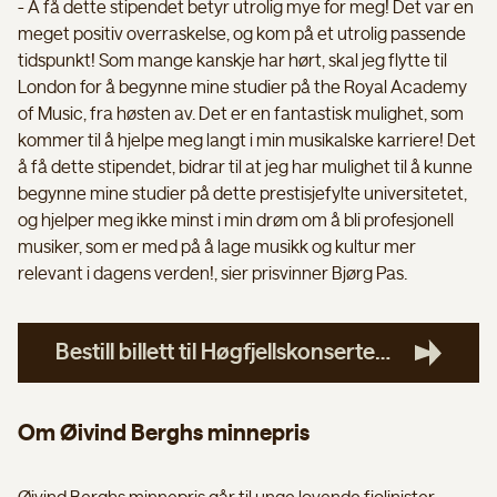
- Å få dette stipendet betyr utrolig mye for meg! Det var en
meget positiv overraskelse, og kom på et utrolig passende
tidspunkt! Som mange kanskje har hørt, skal jeg flytte til
London for å begynne mine studier på the Royal Academy
of Music, fra høsten av. Det er en fantastisk mulighet, som
kommer til å hjelpe meg langt i min musikalske karriere! Det
å få dette stipendet, bidrar til at jeg har mulighet til å kunne
begynne mine studier på dette prestisjefylte universitetet,
og hjelper meg ikke minst i min drøm om å bli profesjonell
musiker, som er med på å lage musikk og kultur mer
relevant i dagens verden!, sier prisvinner Bjørg Pas.
Bestill billett til Høgfjellskonserten Ved Rondane her
Om Øivind Berghs minnepris