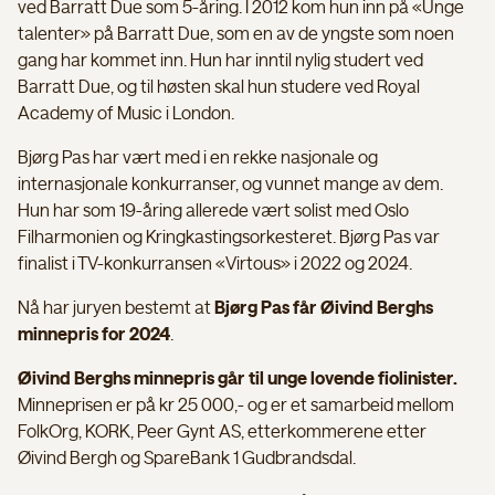
ved Barratt Due som 5-åring. I 2012 kom hun inn på «Unge
talenter» på Barratt Due, som en av de yngste som noen
gang har kommet inn. Hun har inntil nylig studert ved
Barratt Due, og til høsten skal hun studere ved Royal
Academy of Music i London.
Bjørg Pas har vært med i en rekke nasjonale og
internasjonale konkurranser, og vunnet mange av dem.
Hun har som 19-åring allerede vært solist med Oslo
Filharmonien og Kringkastingsorkesteret. Bjørg Pas var
finalist i TV-konkurransen «Virtous» i 2022 og 2024.
Nå har juryen bestemt at
Bjørg Pas får Øivind Berghs
minnepris for 2024
.
Øivind Berghs minnepris går til unge lovende fiolinister.
Minneprisen er på kr 25 000,- og er et samarbeid mellom
FolkOrg, KORK, Peer Gynt AS, etterkommerene etter
Øivind Bergh og SpareBank 1 Gudbrandsdal.