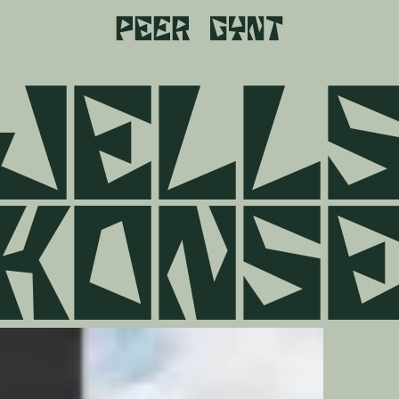
j
e
l
l
k
o
n
s