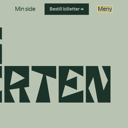
Min side
Meny
Bestill
billetter
s
e
r
t
é
n