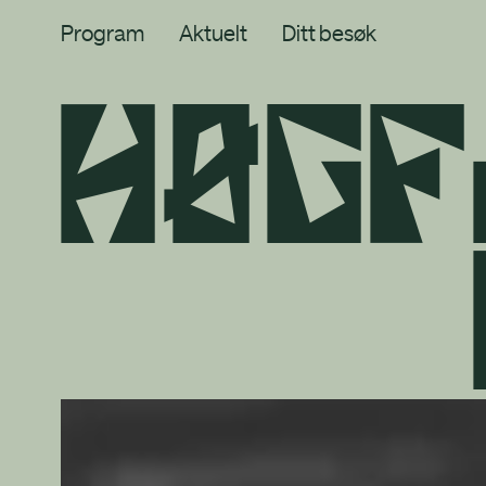
Program
Aktuelt
Ditt besøk
H
ø
g
f