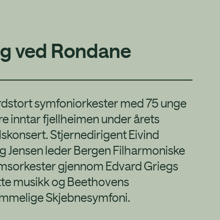
eg ved Rondane
rdstort symfoniorkester med 75 unge
e inntar fjellheimen under årets
lskonsert. Stjernedirigent Eivind
g Jensen leder Bergen Filharmoniske
sorkester gjennom Edvard Griegs
tte musikk og Beethovens
emmelige Skjebnesymfoni.