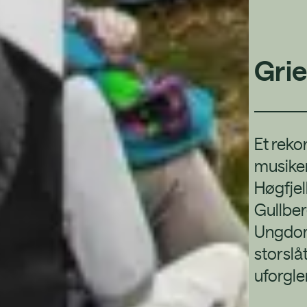
Gri
Et reko
musiker
Høgfjel
Gullber
Ungdom
storslå
uforgl