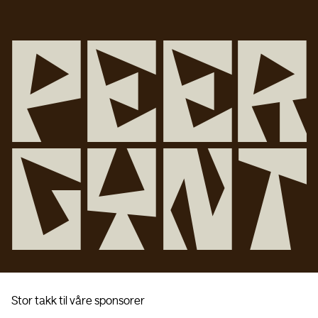
P
e
e
r
G
y
n
t
Stor takk til våre sponsorer