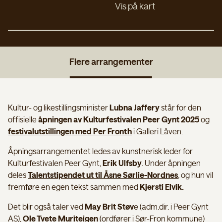
Vis på kart
Om forestillingen
Flere arrangementer
Kultur- og likestillingsminister
Lubna Jaffery
står for den
offisielle
åpningen av Kulturfestivalen Peer Gynt 2025
og
festivalutstillingen med Per Fronth
i Galleri Låven.
Åpningsarrangementet ledes av kunstnerisk leder for
Kulturfestivalen Peer Gynt,
Erik Ulfsby
. Under åpningen
deles
Talentstipendet ut til Åsne Sørlie-Nordnes
,
og hun vil
fremføre en egen tekst sammen med
Kjersti Elvik.
Det blir også taler ved
May Brit Støv
e (adm.dir. i Peer Gynt
AS),
Ole Tvete Muriteigen
(ordfører i Sør-Fron kommune)