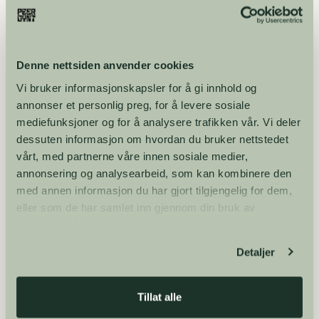
Denne nettsiden anvender cookies
Vi bruker informasjonskapsler for å gi innhold og
annonser et personlig preg, for å levere sosiale
mediefunksjoner og for å analysere trafikken vår. Vi deler
dessuten informasjon om hvordan du bruker nettstedet
vårt, med partnerne våre innen sosiale medier,
annonsering og analysearbeid, som kan kombinere den
med annen informasjon du har gjort tilgjengelig for dem,
eller som de har samlet inn gjennom din bruk av
tjenestene deres.
Detaljer
Åsne Sørlie-Nordnes er vinner av Talentstipendet 2025, og får
stipendet overrakt under åpningen 1. august (Foto: Ferdinand
Schwarz).
Tillat alle