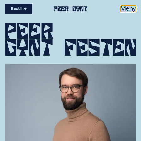
Meny
Bestill
P
e
é
r
G
y
n
t
f
e
s
t
é
n