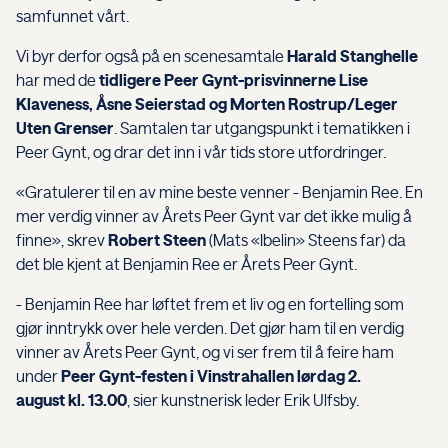
samfunnet vårt.
Vi byr derfor også på en scenesamtale
Harald Stanghelle
har med de
tidligere Peer Gynt-prisvinnerne Lise
Klaveness, Åsne Seierstad og Morten Rostrup/Leger
Uten Grenser
. Samtalen tar utgangspunkt i tematikken i
Peer Gynt, og drar det inn i vår tids store utfordringer.
«Gratulerer til en av mine beste venner - Benjamin Ree. En
mer verdig vinner av Årets Peer Gynt var det ikke mulig å
finne», skrev
Robert Steen
(Mats «Ibelin» Steens far) da
det ble kjent at Benjamin Ree er Årets Peer Gynt.
- Benjamin Ree har løftet frem et liv og en fortelling som
gjør inntrykk over hele verden. Det gjør ham til en verdig
vinner av Årets Peer Gynt, og vi ser frem til å feire ham
under
Peer Gynt-festen i Vinstrahallen lørdag 2.
august
kl. 13.00
, sier kunstnerisk leder Erik Ulfsby.