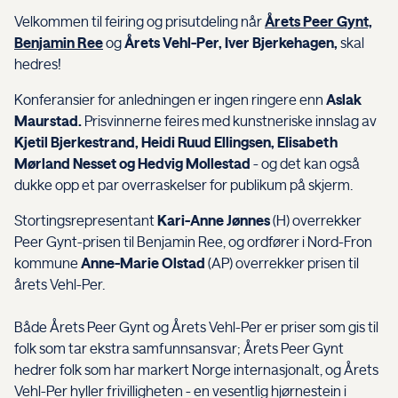
Velkommen til feiring og prisutdeling når
Årets Peer Gynt,
Benjamin Ree
og
Årets Vehl-Per, Iver Bjerkehagen,
skal
hedres!
Konferansier for anledningen er ingen ringere enn
Aslak
Maurstad.
Prisvinnerne feires med kunstneriske innslag av
Kjetil Bjerkestrand, Heidi Ruud Ellingsen, Elisabeth
Mørland Nesset og Hedvig Mollestad
- og det kan også
dukke opp et par overraskelser for publikum på skjerm.
Stortingsrepresentant
Kari-Anne Jønnes
(H) overrekker
Peer Gynt-prisen til Benjamin Ree, og ordfører i Nord-Fron
kommune
Anne-Marie Olstad
(AP) overrekker prisen til
årets Vehl-Per.
Både Årets Peer Gynt og Årets Vehl-Per er priser som gis til
folk som tar ekstra samfunnsansvar; Årets Peer Gynt
hedrer folk som har markert Norge internasjonalt, og Årets
Vehl-Per hyller frivilligheten - en vesentlig hjørnestein i