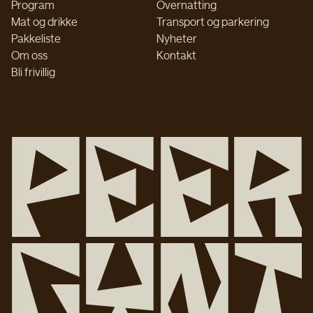
Program
Overnatting
Mat og drikke
Transport og parkering
Pakkeliste
Nyheter
Om oss
Kontakt
Bli frivillig
P
e
e
r
G
y
n
t