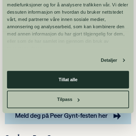
mediefunksjoner og for å analysere trafikken vår. Vi deler
Dette er noe som har inspirert meg veldig og som jeg
dessuten informasjon om hvordan du bruker nettstedet
prøver å leve opp til, selv om det ofte kan være vanskelig.
vårt, med partnerne våre innen sosiale medier,
Samtidig vil jeg si at Mats/Ibelin en sammensatt person. Han
annonsering og analysearbeid, som kan kombinere den
holdt mye skjult for andre, han kunne lyve og få
med annen informasjon du har gjort tilgjengelig for dem,
raseriutbrudd, for så å be om unnskyldning. Vennene hans
eller som de har samlet inn gjennom din bruk av
sa at han ønsket å bli portrettert som et helt, komplekst
tjenestene deres.
menneske, og det håper jeg at vi har hedret i filmen om
hans liv, sier Ree.
Detaljer
Gratis inngang
Tillat alle
Vi ønsker alle velkommen til Peer Gynt-festen i
Tilpass
Vinstrahallen. Det er gratis inngang, men påmelding kreves.
Meld deg på Peer Gynt-festen her