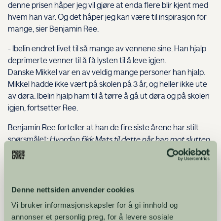
denne prisen håper jeg vil gjøre at enda flere blir kjent med
hvem han var. Og det håper jeg kan være til inspirasjon for
mange, sier Benjamin Ree.
- Ibelin endret livet til så mange av vennene sine. Han hjalp
deprimerte venner til å få lysten til å leve igjen.
Danske Mikkel var en av veldig mange personer han hjalp.
Mikkel hadde ikke vært på skolen på 3 år, og heller ikke ute
av døra. Ibelin hjalp ham til å tørre å gå ut døra og på skolen
igjen, fortsetter Ree.
Benjamin Ree forteller at han de fire siste årene har stilt
spørsmålet:
Hvordan fikk Mats til dette når han mot slutten
av livet bare klarte å røre fingrene sine?
- Svaret er selvfølgelig sammensatt, men jeg tror mye ligger
i at Mats var en person som alltid spurte vennene sine
Denne nettsiden anvender cookies
hvordan de hadde det - egentlig. Og han mente det. Han
Vi bruker informasjonskapsler for å gi innhold og
ville veldig gjerne vite. Og så det neste han gjorde er like
annonser et personlig preg, for å levere sosiale
viktig: Han prioriterte å lytte. Han var tilstede og nysgjerrig.