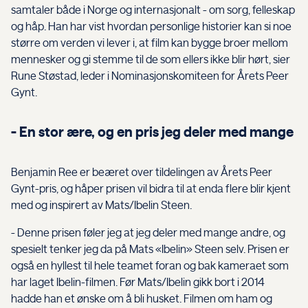
samtaler både i Norge og internasjonalt - om sorg, felleskap
og håp. Han har vist hvordan personlige historier kan si noe
større om verden vi lever i, at film kan bygge broer mellom
mennesker og gi stemme til de som ellers ikke blir hørt, sier
Rune Støstad, leder i Nominasjonskomiteen for Årets Peer
Gynt.
- En stor ære, og en pris jeg deler med mange
Benjamin Ree er beæret over tildelingen av Årets Peer
Gynt-pris, og håper prisen vil bidra til at enda flere blir kjent
med og inspirert av Mats/Ibelin Steen.
- Denne prisen føler jeg at jeg deler med mange andre, og
spesielt tenker jeg da på Mats «Ibelin» Steen selv. Prisen er
også en hyllest til hele teamet foran og bak kameraet som
har laget Ibelin-filmen. Før Mats/Ibelin gikk bort i 2014
hadde han et ønske om å bli husket. Filmen om ham og