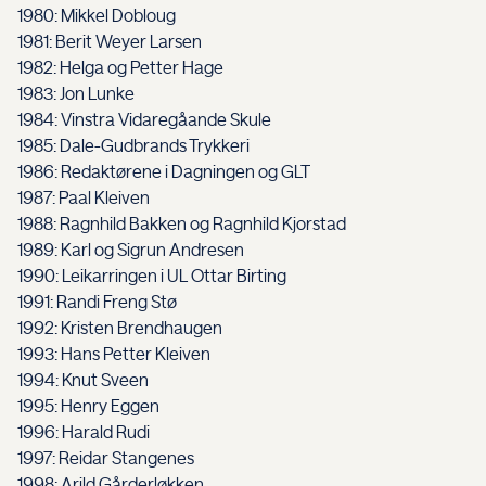
1980: Mikkel Dobloug
1981: Berit Weyer Larsen
1982: Helga og Petter Hage
1983: Jon Lunke
1984: Vinstra Vidaregåande Skule
1985: Dale-Gudbrands Trykkeri
1986: Redaktørene i Dagningen og GLT
1987: Paal Kleiven
1988: Ragnhild Bakken og Ragnhild Kjorstad
1989: Karl og Sigrun Andresen
1990: Leikarringen i UL Ottar Birting
1991: Randi Freng Stø
1992: Kristen Brendhaugen
1993: Hans Petter Kleiven
1994: Knut Sveen
1995: Henry Eggen
1996: Harald Rudi
1997: Reidar Stangenes
1998: Arild Gårderløkken